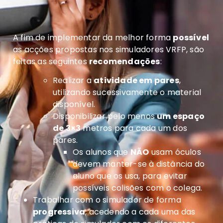
A fim de implementar da melhor forma
possível
as acções propostas nos simuladores VRFP, são
feitas as seguintes
recomendações
:
Realizar a
atividade em pares
,
utilizando sucessivamente o material
disponível.
Disponibilizar pelo menos
um espaço
de 3×3
metros para cada um dos
pares.
Os alunos que
NÃO
usam óculos
devem manter-se à distância do
aluno que os usa, para evitar
possíveis colisões com o colega.
Trabalhar com o simulador de forma
progressiva
, acedendo a cada uma das