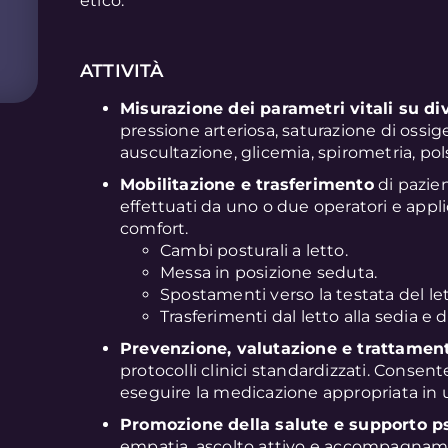
etico.
ATTIVITÀ
Misurazione dei parametri vitali su dive
pressione arteriosa, saturazione di ossig
auscultazione, glicemia, spirometria, pols
Mobilitazione e trasferimento
di pazien
effettuati da uno o due operatori e appli
comfort.
Cambi posturali a letto.
Messa in posizione seduta.
Spostamenti verso la testata del let
Trasferimenti dal letto alla sedia e da
Prevenzione, valutazione e trattament
protocolli clinici standardizzati. Consente
eseguire la medicazione appropriata in ulce
Promozione della salute e supporto ps
empatia, ascolto attivo e accompagnam