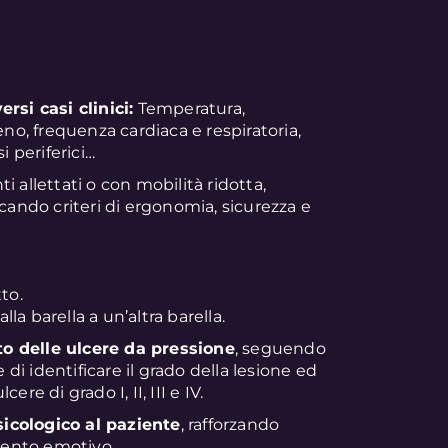
rsi casi clinici:
Temperatura,
eno, frequenza cardiaca e respiratoria,
i periferici…
ti allettati o con mobilità ridotta,
cando criteri di ergonomia, sicurezza e
to.
lla barella a un’altra barella.
o delle ulcere da pressione
, seguendo
 di identificare il grado della lesione ed
re di grado I, II, III e IV.
icologico al paziente
, rafforzando
ento emotivo.