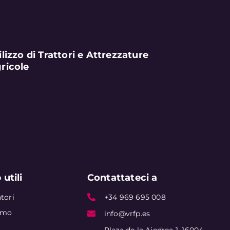
ilizzo di Trattori e Attrezzature
ricole
 utili
Contattateci a
tori
+34 969 695 008
amo
info@vrfp.es