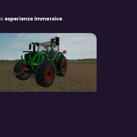
so
esperienze immersive
.