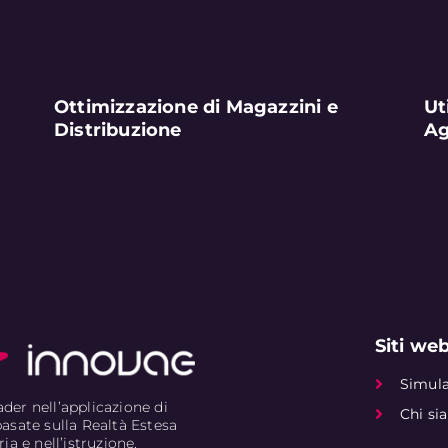
Ottimizzazione di Magazzini e
Ut
Distribuzione
Ag
Siti web
Simula
der nell’applicazione di
Chi si
basate sulla Realtà Estesa
ria e nell’istruzione.