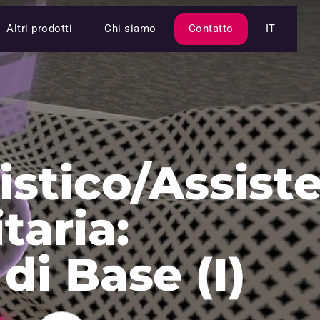
Altri prodotti
Chi siamo
Contatto
IT
istico/Assist
taria:
di Base (I)