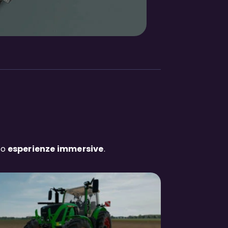
so
esperienze immersive
.