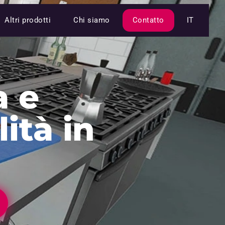
Altri prodotti
Chi siamo
Contatto
IT
a e
ità in