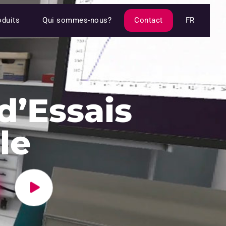
oduits
Qui sommes-nous?
Contact
FR
d’Essais
le