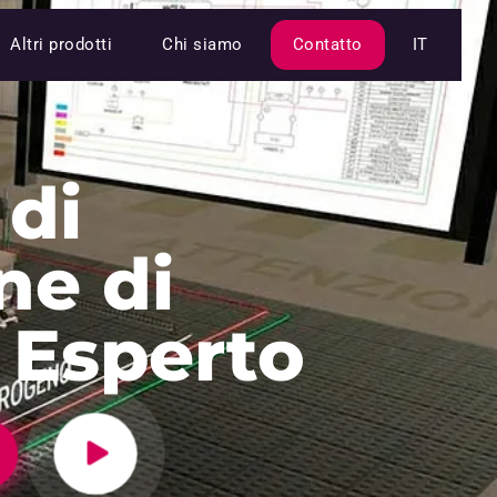
Altri prodotti
Chi siamo
Contatto
IT
 di
ne di
 Esperto