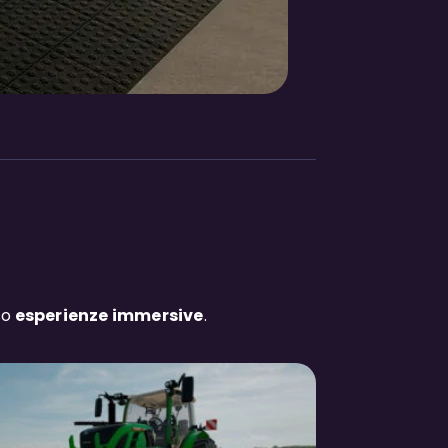
so
esperienze immersive
.