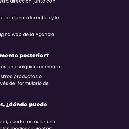
stra dirección, junto con
citar dichos derechos y le
ágina web de la Agencia
omento posterior?
atos en cualquier momento.
uestros productos o
vés del formulario de
os, ¿dónde puede
dad, puede formular una
 los medios siguientes: