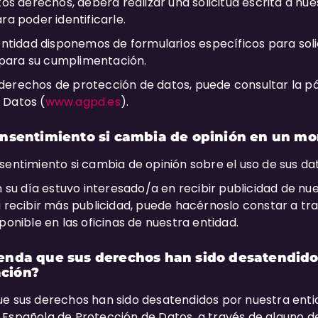
tos derechos, deberá realizar una solicitud escrita a nue
ra poder identificarle.
 entidad disponemos de formularios específicos para soli
para su cumplimentación.
derechos de protección de datos, puede consultar la p
 Datos (
www.agpd.es
).
onsentimiento si cambia de opinión en un m
sentimiento si cambia de opinión sobre el uso de sus d
en su día estuvo interesado/a en recibir publicidad de n
a recibir más publicidad, puede hacérnoslo constar a tra
ponible en las oficinas de nuestra entidad.
enda que sus derechos han sido desatendid
ación?
ue sus derechos han sido desatendidos por nuestra enti
Española de Protección de Datos, a través de alguno de