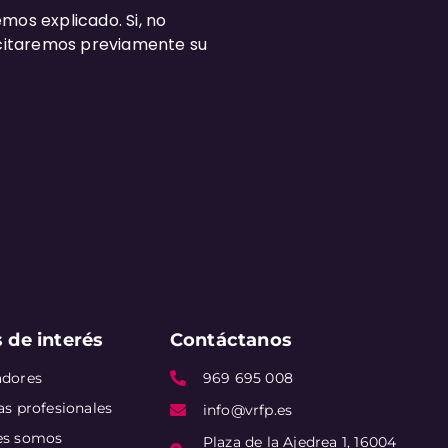
emos explicado. Si, no
licitaremos previamente su
 de interés
Contáctanos
adores
969 695 008
as profesionales
info@vrfp.es
es somos
Plaza de la Ajedrea 1, 16004