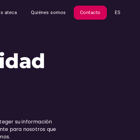
as ateca
Quiénes somos
Contacto
ES
cidad
teger su información
ante para nosotros que
mos.