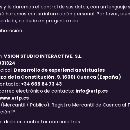
 y le daremos el control de sus datos, con un lenguaje s
qué haremos con su información personal. Por favor, si u
na duda, no dude en preguntarnos.
aboración.
n:
VSION STUDIO INTERACTIVE, S.L.
331324
cipal:
Desarrollo de experiencias virtuales
aza de la Constitución, 9. 16001 Cuenca (España)
contacto:
+34 665 64 73 43
correo electrónico de contacto:
info@vrfp.es
www.vrfp.es
o (Mercantil / Público): Registro Mercantil de Cuenca al To
ción 1ª
no dude en contactar con nosotros.