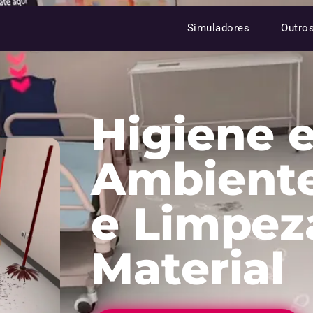
Simuladores
Outro
Higiene 
Ambiente
e Limpez
Material