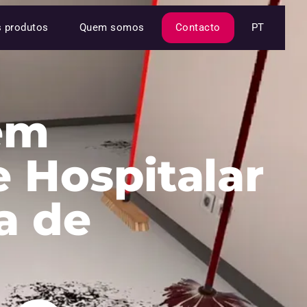
s produtos
Quem somos
Contacto
PT
em
 Hospitalar
a de