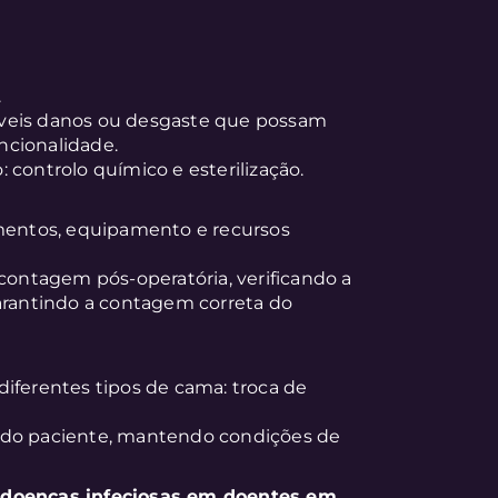
.
ssíveis danos ou desgaste que possam
ncionalidade.
 controlo químico e esterilização.
imentos, equipamento e recursos
econtagem pós-operatória, verificando a
garantindo a contagem correta do
iferentes tipos de cama: troca de
 do paciente, mantendo condições de
e doenças infeciosas em doentes em