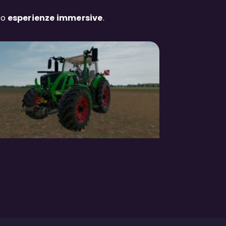
so
esperienze immersive
.