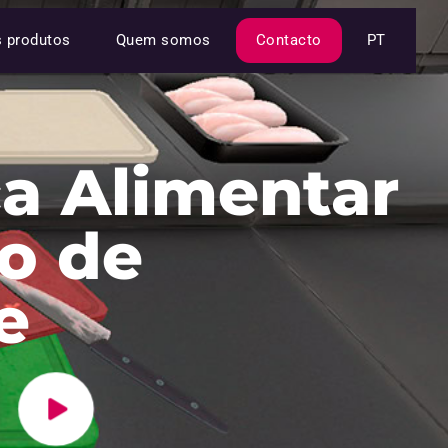
s produtos
Quem somos
Contacto
PT
a Alimentar
lo de
e