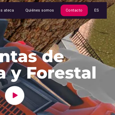
as ateca
Quiénes somos
Contacto
ES
ntas de
a y Forestal