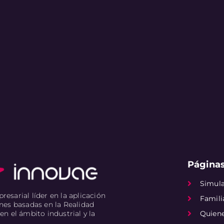
Páginas
Simul
esarial líder en la aplicación
Famili
nes basadas en la Realidad
en el ámbito industrial y la
Quien
.