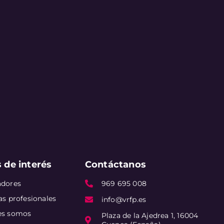
 de interés
Contáctanos
adores
969 695 008
as profesionales
info@vrfp.es
es somos
Plaza de la Ajedrea 1, 16004